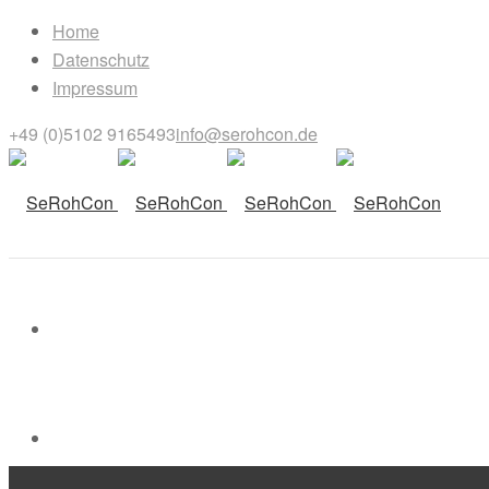
Home
Datenschutz
Impressum
+49 (0)5102 9165493
info@serohcon.de