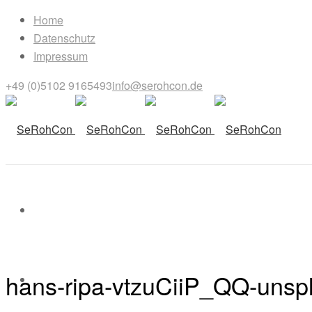
Home
Datenschutz
Impressum
+49 (0)5102 9165493
info@serohcon.de
hans-ripa-vtzuCiiP_QQ-unsp