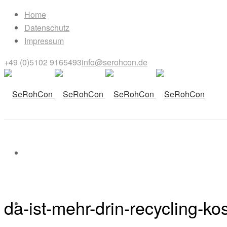
Home
Datenschutz
Impressum
+49 (0)5102 9165493
info@serohcon.de
da-ist-mehr-drin-recycling-ko