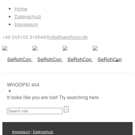
Home
Datenschutz
Impressum
+49 (0)5102 9165493
info@serohcon.de
WHOOPS!
404
It looks like you are lost! Try searching here
Impressum
|
Datenschutz